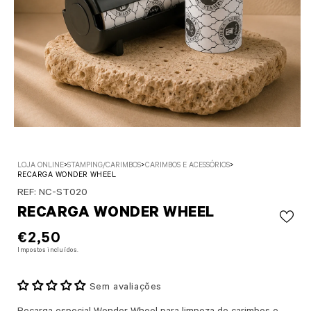
Abrir conteúdo multimédia 1 em modal
LOJA ONLINE
>
STAMPING/CARIMBOS
>
CARIMBOS E ACESSÓRIOS
>
RECARGA WONDER WHEEL
SKU:
REF: NC-ST020
RECARGA WONDER WHEEL
PREÇO NORMAL
€2,50
Impostos incluídos.
Sem avaliações