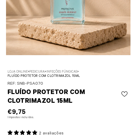
Abrir conteúdo multimédia 1 em modal
LOJA ONLINE
>
PEDICURA
>
INFEÇÕES FÚNGICAS
>
FLUÍDO PROTETOR COM CLOTRIMAZOL 15ML
SKU:
REF: SNB-PSA070
FLUÍDO PROTETOR COM
CLOTRIMAZOL 15ML
PREÇO NORMAL
€9,75
Impostos incluídos.
2 avaliações