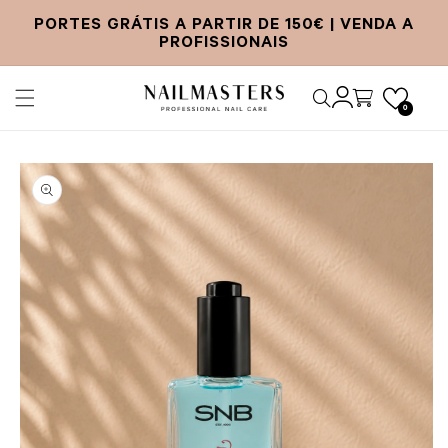
ltar para o conteúdo
E-mail
PORTES GRÁTIS A PARTIR DE 150€ | VENDA A
PROFISSIONAIS
Iniciar sessão
Carrinho
0
para a informação do produto