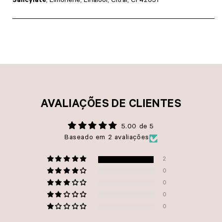
Salicylate
, Limonene, Linalool, Citral, CI 42051
AVALIAÇÕES DE CLIENTES
5.00 de 5
Baseado em 2 avaliações
2
0
0
0
0