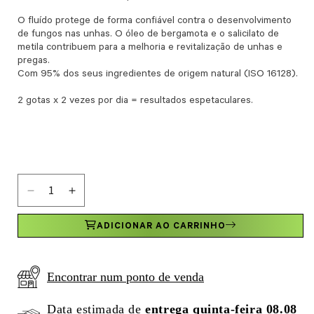
O fluído protege de forma confiável contra o desenvolvimento
de fungos nas unhas. O óleo de bergamota e o salicilato de
metila contribuem para a melhoria e revitalização de unhas e
pregas.
Com 95% dos seus ingredientes de origem natural (ISO 16128).
2 gotas x 2 vezes por dia = resultados espetaculares.
Diminuir a quantidade de Fluído Protetor com Clotrimazol 
Aumentar a quantidade de Fluído Protetor com Cl
ADICIONAR AO CARRINHO
Encontrar num ponto de venda
Data estimada de
entrega quinta-feira 08.08