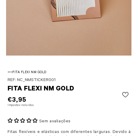
Abrir conteúdo multimédia 1 em modal
>
>
>
FITA FLEXI NM GOLD
SKU:
REF: NC_NMSTICKER001
FITA FLEXI NM GOLD
PREÇO NORMAL
€3,95
Impostos incluídos.
Sem avaliações
Fitas flexíveis e elásticas com diferentes larguras. Devido à