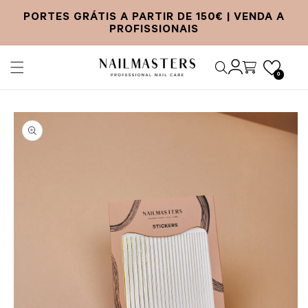
ltar para o conteúdo
E-mail
PORTES GRÁTIS A PARTIR DE 150€ | VENDA A
PROFISSIONAIS
Iniciar sessão
Carrinho
0
para a informação do produto